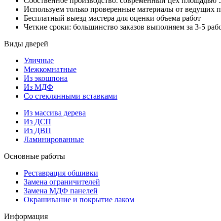
Собственное производство: современный цех площадью 
Используем только проверенные материалы от ведущих 
Бесплатный выезд мастера для оценки объема работ
Четкие сроки: большинство заказов выполняем за 3-5 раб
Виды дверей
Уличные
Межкомнатные
Из экошпона
Из МДФ
Со стеклянными вставками
Из массива дерева
Из ДСП
Из ДВП
Ламинированные
Основные работы
Реставрация обшивки
Замена ограничителей
Замена МДФ панелей
Окрашивание и покрытие лаком
Информация