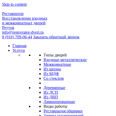
Skip to content
Реставратор
Восстановление входных
и межкомнатных дверей
Реутов
info@restovrator-dveri.ru
8 (916) 709-06-44
Заказать обратный звонок
Главная
Услуги
Типы дверей
Входные металлические
Межкомнатные
Из шпона
Из МДФ
Cо стеклом
Деревянные
Из ДСП
Из ДВП
Ламинированные
Виды работы
Реставрация обшивки
Замена ограничителей